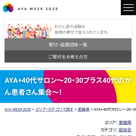
AYA WEEK2025
わたし達の活動は
皆様の寄付で支えられています。
寄付・協賛団体一覧
ご寄付をお考えの方
AYA+40代サロン～20・30プラス40代のが
ん患者さん集合～！
AYA WEEK2025
>
エリア・カテゴリで探す
>
愛媛県
>
AYA+40代サロン～20
エリア：
愛媛県
カテゴリ：
座談会