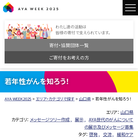
AYA WEEK2025
わたし達の活動は
皆様の寄付で支えられています。
寄付・協賛団体一覧
ご寄付をお考えの方
若年性がんを知ろう！
AYA WEEK2025
>
エリア・カテゴリで探す
>
山口県
>
若年性がんを知ろう！
エリア：
山口県
カテゴリ：
メッセージツリー作成
展示
AYA世代のがんについて
の展示及びメッセージ募集
タグ：
啓発
交流
緩和ケア