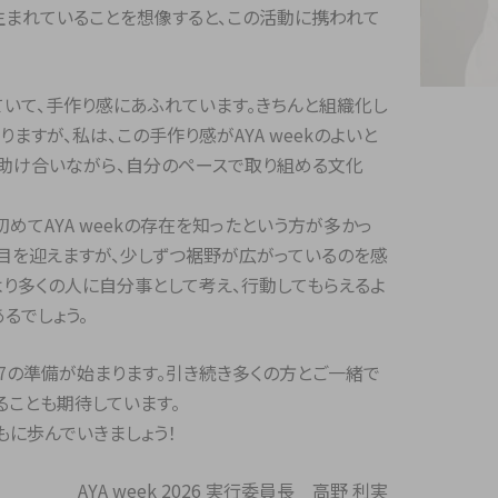
ん生まれていることを想像すると、この活動に携われて
れていて、手作り感にあふれています。きちんと組織化し
すが、私は、この手作り感がAYA weekのよいと
、助け合いながら、自分のペースで取り組める文化
回初めてAYA weekの存在を知ったという方が多かっ
回目を迎えますが、少しずつ裾野が広がっているのを感
より多くの人に自分事として考え、行動してもらえるよ
るでしょう。
ek 2027の準備が始まります。引き続き多くの方とご一緒で
ることも期待しています。
もに歩んでいきましょう！
AYA week 2026 実行委員長 高野 利実