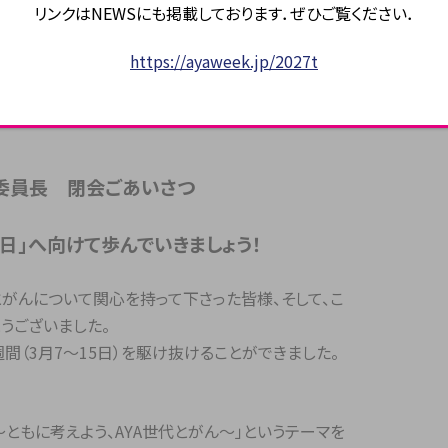
リンクはNEWSにも掲載しております．ぜひご覧ください．
https://ayaweek.jp/2027t
6実行委員長 閉会ごあいさつ
日」へ向けて歩んでいきましょう！
A世代とがんについて関心を持って下さった皆様、そして、こ
うございました。
の1週間（3月7～15日）を駆け抜けることができました。
へ ～ともに考えよう、AYA世代とがん～」というテーマを