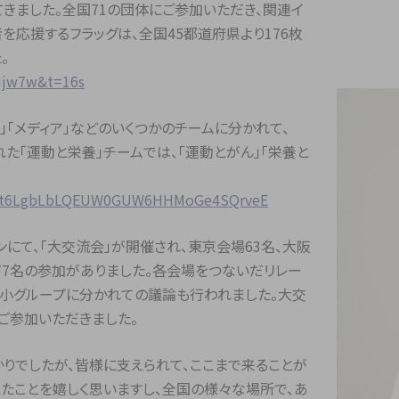
てきました。全国71の団体にご参加いただき、関連イ
を応援するフラッグは、全国45都道府県より176枚
。
Ijw7w&t=16s
」「メディア」などのいくつかのチームに分かれて、
た「運動と栄養」チームでは、「運動とがん」「栄養と
PLAGt6LgbLbLQEUW0GUW6HHMoGe4SQrveE
ンにて、「大交流会」が開催され、東京会場63名、大阪
177名の参加がありました。各会場をつないだリレー
き、小グループに分かれての議論も行われました。大交
ご参加いただきました。
とばかりでしたが、皆様に支えられて、ここまで来ることが
えたことを嬉しく思いますし、全国の様々な場所で、あ