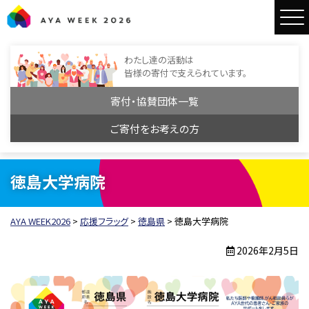
AYA WEEK2026
わたし達の活動は
皆様の寄付で支えられています。
寄付・協賛団体一覧
ご寄付をお考えの方
徳島大学病院
AYA WEEK2026
>
応援フラッグ
>
徳島県
>
徳島大学病院
2026年2月5日