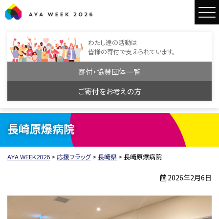
AYA WEEK2026
わたし達の活動は
皆様の寄付で支えられています。
寄付・協賛団体一覧
ご寄付をお考えの方
長崎原爆病院
AYA WEEK2026
>
応援フラッグ
>
長崎県
>
長崎原爆病院
2026年2月6日