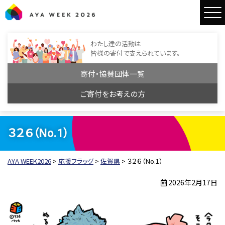
AYA WEEK2026
わたし達の活動は
皆様の寄付で支えられています。
寄付・協賛団体一覧
ご寄付をお考えの方
３２６（No.1）
AYA WEEK2026
>
応援フラッグ
>
佐賀県
>
３２６（No.1）
2026年2月17日